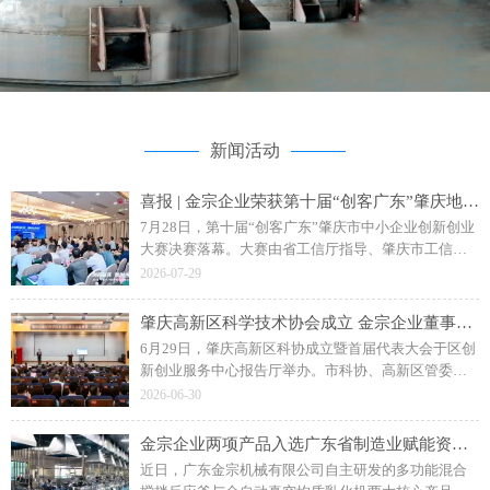
新闻活动
喜报 | 金宗企业荣获第十届“创客广东”肇庆地市赛二等奖
7月28日，第十届“创客广东”肇庆市中小企业创新创业
大赛决赛落幕。大赛由省工信厅指导、肇庆市工信局
主办，主题为“创客肇庆智创未来”。广东金宗机械“水
2026-07-29
性聚氨酯成套智能生产装备”项目斩获企业组二等奖。
肇庆高新区科学技术协会成立 金宗企业董事长钟日强当选副主席
6月29日，肇庆高新区科协成立暨首届代表大会于区创
新创业服务中心报告厅举办。市科协、高新区管委会
相关领导，各单位、科研院校及金宗机械等企业代表
2026-06-30
参会，共同见证区科协揭牌成立。
金宗企业两项产品入选广东省制造业赋能资源名录
近日，广东金宗机械有限公司自主研发的多功能混合