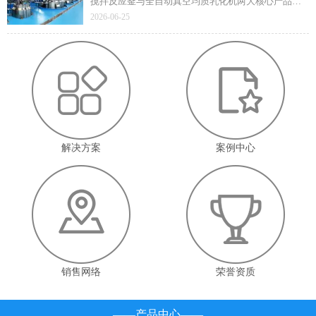
搅拌反应釜与全自动真空均质乳化机两大核心产品凭
借技术先进性与成熟应用价值顺利通过遴选，标志着
2026-06-25
企业在高端智能装备领域的技术实力与产业赋能能力
获得省级官方认定。
解决方案
案例中心
销售网络
荣誉资质
——产品中心——