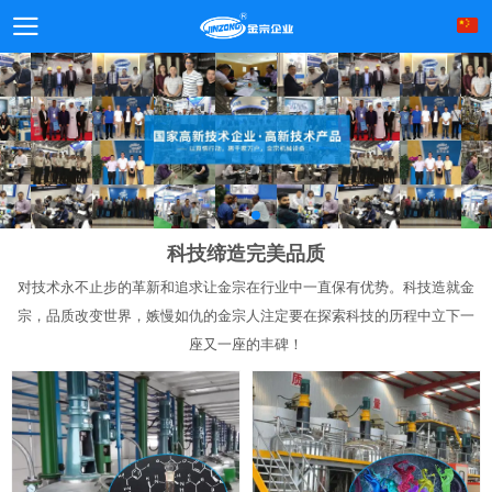
科技缔造完美品质
对技术永不止步的革新和追求让金宗在行业中一直保有优势。科技造就金
宗，品质改变世界，嫉慢如仇的金宗人注定要在探索科技的历程中立下一
座又一座的丰碑！