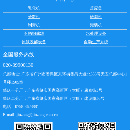
乳化机
反应釜
分散机
研磨机
制膏机
灌装机
不锈钢储罐
水处理设备
原浆发酵设备
自动生产系统
全国服务热线
020-39900130
总部地址: 广东省广州市番禺区东环街番禺大道北555号天安总部中心
1
号楼1505室
肇庆一分厂：
广东省肇庆国家高新区（大旺）康泰街3号
肇庆二分厂：广东省肇庆国家高新区（大旺）建设路36号
电话：0758-3623881
E-mail: jinzong@jinzong.com.cn