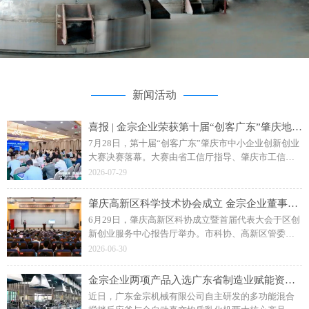
新闻活动
喜报 | 金宗企业荣获第十届“创客广东”肇庆地市赛二等奖
7月28日，第十届“创客广东”肇庆市中小企业创新创业
大赛决赛落幕。大赛由省工信厅指导、肇庆市工信局
主办，主题为“创客肇庆智创未来”。广东金宗机械“水
2026-07-29
性聚氨酯成套智能生产装备”项目斩获企业组二等奖。
肇庆高新区科学技术协会成立 金宗企业董事长钟日强当选副主席
6月29日，肇庆高新区科协成立暨首届代表大会于区创
新创业服务中心报告厅举办。市科协、高新区管委会
相关领导，各单位、科研院校及金宗机械等企业代表
2026-06-30
参会，共同见证区科协揭牌成立。
金宗企业两项产品入选广东省制造业赋能资源名录
近日，广东金宗机械有限公司自主研发的多功能混合