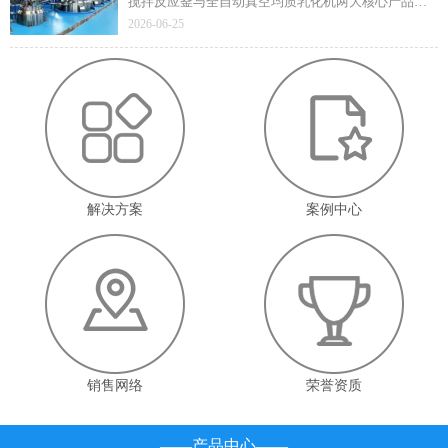
搅拌反应釜与全自动真空均质乳化机两大核心产品凭
借技术先进性与成熟应用价值顺利通过遴选，标志着
2026-06-25
企业在高端智能装备领域的技术实力与产业赋能能力
获得省级官方认定。
解决方案
案例中心
销售网络
荣誉资质
——产品中心——