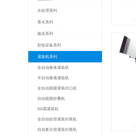
水处理系列
香水系列
输送系列
彩妆设备系列
灌装机系列
全自动膏体灌装机
半自动膏液灌装机
全自动面膜灌装封口机
自动面膜折叠机
BB霜灌装机
全自动软管灌装封尾机
自动复合管灌装封尾机