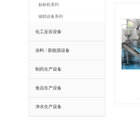
贴标机系列
辅助设备系列
化工反应设备
涂料 / 新能源设备
制药生产设备
食品生产设备
净水生产设备