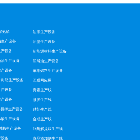
聚氨酯
油漆生产设备
脂生产设备
油墨生产设备
生产设备
新能源材料生产设备
光油生产设备
润滑油生产设备
生产设备
车用燃料生产设备
香树脂生产设备
互联网应用
生产设备
膏霜生产线
生产设备
凝胶生产线
料搅拌生产设备
贴剂生产线
烯酸生产设备
合成生产线
树脂生产设备
肽酶解提取生产线
产设备
食品添加剂生产线