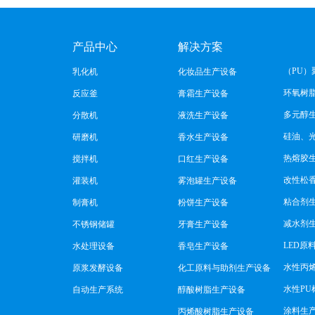
产品中心
解决方案
（PU）
乳化机
化妆品生产设备
环氧树
反应釜
膏霜生产设备
多元醇
分散机
液洗生产设备
硅油、
研磨机
香水生产设备
热熔胶
搅拌机
口红生产设备
改性松
灌装机
雾泡罐生产设备
粘合剂
制膏机
粉饼生产设备
减水剂
不锈钢储罐
牙膏生产设备
LED原
水处理设备
香皂生产设备
水性丙
原浆发酵设备
化工原料与助剂生产设备
水性PU
自动生产系统
醇酸树脂生产设备
涂料生
丙烯酸树脂生产设备