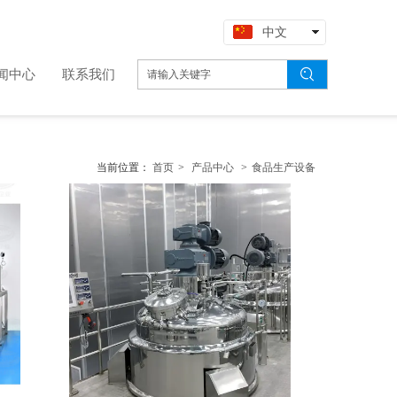
中文
English
闻中心
联系我们
当前位置：
首页
>
产品中心
>
食品生产设备