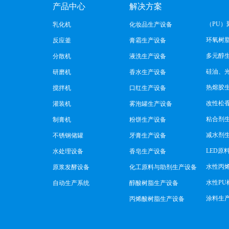
产品中心
解决方案
（PU）
乳化机
化妆品生产设备
环氧树
反应釜
膏霜生产设备
多元醇
分散机
液洗生产设备
硅油、
研磨机
香水生产设备
热熔胶
搅拌机
口红生产设备
改性松
灌装机
雾泡罐生产设备
粘合剂
制膏机
粉饼生产设备
减水剂
不锈钢储罐
牙膏生产设备
LED原
水处理设备
香皂生产设备
水性丙
原浆发酵设备
化工原料与助剂生产设备
水性PU
自动生产系统
醇酸树脂生产设备
涂料生
丙烯酸树脂生产设备