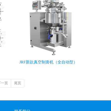
JRF新款真空制膏机（全自动型）
下一页
尾页