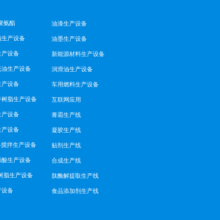
聚氨酯
油漆生产设备
脂生产设备
油墨生产设备
生产设备
新能源材料生产设备
光油生产设备
润滑油生产设备
生产设备
车用燃料生产设备
香树脂生产设备
互联网应用
生产设备
膏霜生产线
生产设备
凝胶生产线
料搅拌生产设备
贴剂生产线
烯酸生产设备
合成生产线
树脂生产设备
肽酶解提取生产线
产设备
食品添加剂生产线