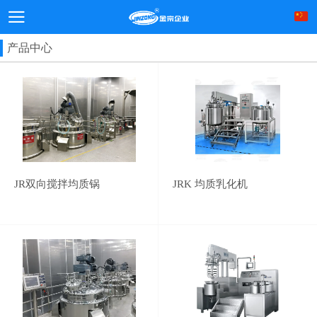
产品中心
JR双向搅拌均质锅
JRK 均质乳化机