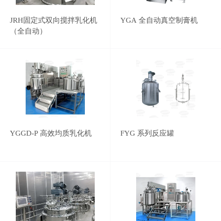
JRH固定式双向搅拌乳化机
YGA 全自动真空制膏机
（全自动）
YGGD-P 高效均质乳化机
FYG 系列反应罐