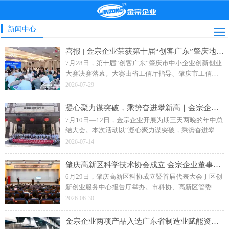
新闻中心
喜报 | 金宗企业荣获第十届“创客广东”肇庆地市赛二等奖
7月28日，第十届“创客广东”肇庆市中小企业创新创业
大赛决赛落幕。大赛由省工信厅指导、肇庆市工信局
主办，主题为“创客肇庆智创未来”。广东金宗机械“水
2026-07-29
性聚氨酯成套智能生产装备”项目斩获企业组二等奖。
凝心聚力谋突破，乘势奋进攀新高｜金宗企业年中总结会圆满收官
7月10日—12日，金宗企业开展为期三天两晚的年中总
结大会。本次活动以“凝心聚力谋突破，乘势奋进攀新
高”为主题，融合工作复盘、专业培训、户外团建多元
2026-07-14
板块，与会成员一起复盘上半年成果、补齐能力短
板、凝聚团队向心力，为下半年攻坚蓄力赋能。
肇庆高新区科学技术协会成立 金宗企业董事长钟日强当选副主席
6月29日，肇庆高新区科协成立暨首届代表大会于区创
新创业服务中心报告厅举办。市科协、高新区管委会
相关领导，各单位、科研院校及金宗机械等企业代表
2026-06-30
参会，共同见证区科协揭牌成立。
金宗企业两项产品入选广东省制造业赋能资源名录