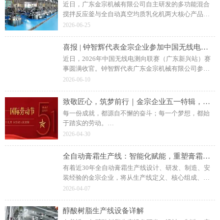
近日，广东金宗机械有限公司自主研发的多功能混合
搅拌反应釜与全自动真空均质乳化机两大核心产品凭
借技术先进性与成熟应用价值顺利通过遴选，标志着
2026-06-25
企业在高端智能装备领域的技术实力与产业赋能能力
获得省级官方认定。
喜报 | 钟智辉代表金宗企业参加中国无线电测向联赛荣获三等奖
近日，2026年中国无线电测向联赛（广东新兴站）赛
事圆满收官。钟智辉代表广东金宗机械有限公司参
赛，凭借扎实的技术功底、沉稳的赛场心态和出色的
2026-06-10
综合发挥，成功斩获M21（成年人和大学组）三等
奖，充分展现了金宗企业积极向上、勇于拼搏的精神
致敬匠心，筑梦前行｜金宗企业五一特辑，不负耕耘不负春
风貌。
每一份成就，都源自不懈的奋斗；每一个梦想，都始
于踏实的劳动。
在这个特殊的日子里，让我们暂时放下繁忙的工作，
2026-04-30
向身边的同事、家人和自己道一声：辛苦了！
广东金宗机械有限公司祝全球朋友：
全自动膏霜生产线：智能化赋能，重塑膏霜制造新范式
五一劳动节快乐！
有着近30年全自动膏霜生产线设计、研发、制造、安
愿我们继续携手，以匠心致初心，共创美好未来！
装经验的金宗企业，将从生产线定义、核心组成、工
作流程、核心优势、行业应用及发展趋势等方面，全
2026-04-07
面解析全自动膏霜生产线的核心价值与应用场景。
醇酸树脂生产线设备详解