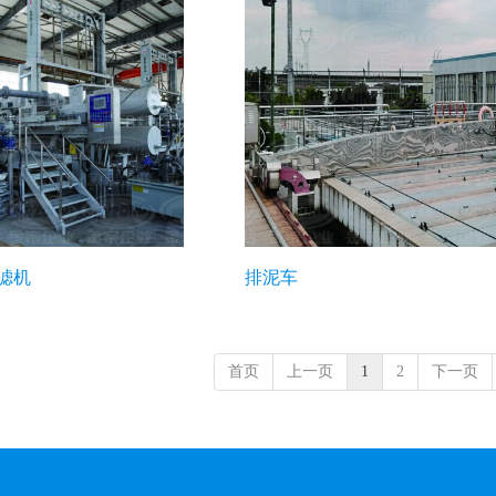
滤机
排泥车
首页
上一页
1
2
下一页