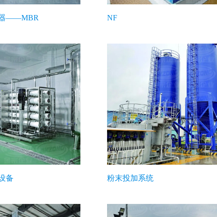
器——MBR
NF
设备
粉末投加系统