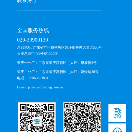
联系我们
全国服务热线
020-39900130
总部地址:
广东省
广州市番禺区东环街番禺大道北555号
天安总部中心1号楼1505室
肇庆一分厂：
广东省肇庆高新区（大旺）康泰街3号
肇庆二分厂：广东省肇庆高新区（大旺）建设路36号
电话：0758-3623881
E-mail: jinzong@jinzong.com.cn