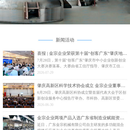
新闻活动
喜报 | 金宗企业荣获第十届“创客广东”肇庆地市赛二等奖
7月28日，第十届“创客广东”肇庆市中小企业创新创业
大赛决赛落幕。大赛由省工信厅指导、肇庆市工信局
主办，主题为“创客肇庆智创未来”。广东金宗机械“水
2026-07-29
性聚氨酯成套智能生产装备”项目斩获企业组二等奖。
肇庆高新区科学技术协会成立 金宗企业董事长钟日强当选副主席
6月29日，肇庆高新区科协成立暨首届代表大会于区创
新创业服务中心报告厅举办。市科协、高新区管委会
相关领导，各单位、科研院校及金宗机械等企业代表
2026-06-30
参会，共同见证区科协揭牌成立。
金宗企业两项产品入选广东省制造业赋能资源名录
近日，广东金宗机械有限公司自主研发的多功能混合