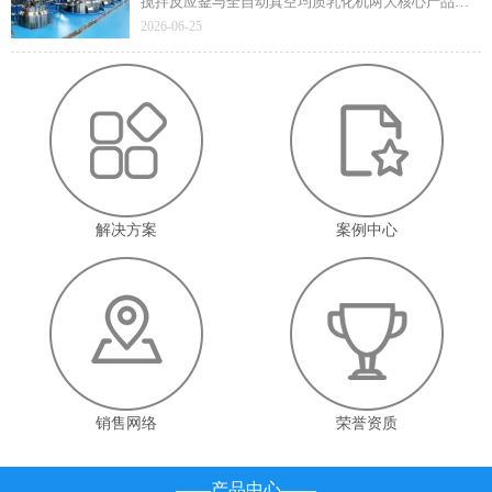
搅拌反应釜与全自动真空均质乳化机两大核心产品凭
借技术先进性与成熟应用价值顺利通过遴选，标志着
2026-06-25
企业在高端智能装备领域的技术实力与产业赋能能力
获得省级官方认定。
解决方案
案例中心
销售网络
荣誉资质
——产品中心——