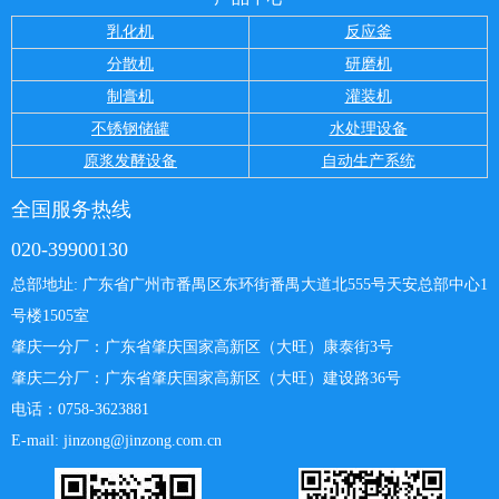
乳化机
反应釜
分散机
研磨机
制膏机
灌装机
不锈钢储罐
水处理设备
原浆发酵设备
自动生产系统
全国服务热线
020-39900130
总部地址: 广东省广州市番禺区东环街番禺大道北555号天安总部中心
1
号楼1505室
肇庆一分厂：
广东省肇庆国家高新区（大旺）康泰街3号
肇庆二分厂：广东省肇庆国家高新区（大旺）建设路36号
电话：0758-3623881
E-mail: jinzong@jinzong.com.cn