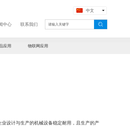
中文
English
闻中心
联系我们
品应用
物联网应用
企业设计与生产的机械设备稳定耐用，且生产的产