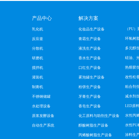
产品中心
解决方案
（PU）
乳化机
化妆品生产设备
环氧树
反应釜
膏霜生产设备
多元醇
分散机
液洗生产设备
硅油、
研磨机
香水生产设备
热熔胶
搅拌机
口红生产设备
改性松
灌装机
雾泡罐生产设备
粘合剂
制膏机
粉饼生产设备
减水剂
不锈钢储罐
牙膏生产设备
LED原
水处理设备
香皂生产设备
水性丙
原浆发酵设备
化工原料与助剂生产设备
水性PU
自动生产系统
醇酸树脂生产设备
涂料生
丙烯酸树脂生产设备