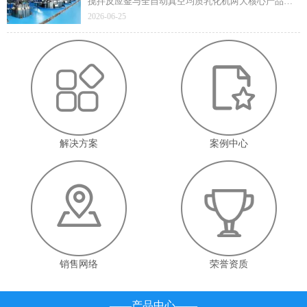
搅拌反应釜与全自动真空均质乳化机两大核心产品凭
借技术先进性与成熟应用价值顺利通过遴选，标志着
2026-06-25
企业在高端智能装备领域的技术实力与产业赋能能力
获得省级官方认定。
解决方案
案例中心
销售网络
荣誉资质
——产品中心——