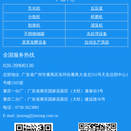
乳化机
反应釜
分散机
研磨机
制膏机
灌装机
不锈钢储罐
水处理设备
原浆发酵设备
自动生产系统
全国服务热线
020-39900130
总部地址: 广东省广州市番禺区东环街番禺大道北555号天安总部中心
1
号楼1505室
肇庆一分厂：
广东省肇庆国家高新区（大旺）康泰街3号
肇庆二分厂：广东省肇庆国家高新区（大旺）建设路36号
电话：0758-3623881
E-mail: jinzong@jinzong.com.cn