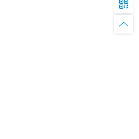
联系我们
全国服务热线
020-39900130
总部地址:
广东省
广州市番禺区东环街番禺大道北555号