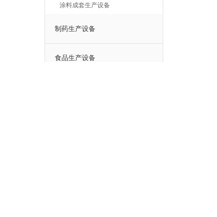
涂料成套生产设备
制药生产设备
食品生产设备
净水生产设备
产品中心
解决方案
（PU）
乳化机
化妆品生产设备
环氧树
反应釜
膏霜生产设备
多元醇
分散机
液洗生产设备
硅油、
研磨机
香水生产设备